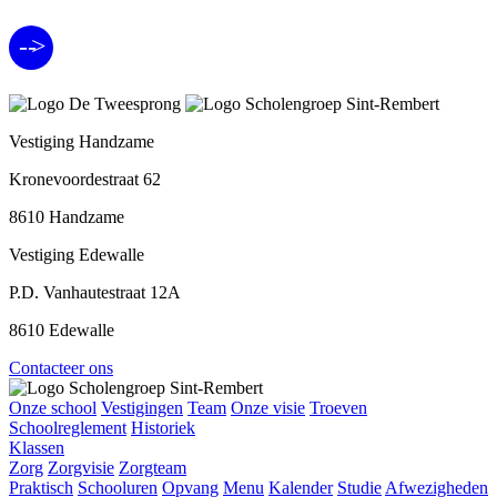
>
-
-
Vestiging Handzame
Kronevoordestraat 62
8610 Handzame
Vestiging Edewalle
P.D. Vanhautestraat 12A
8610 Edewalle
Contacteer ons
Onze school
Vestigingen
Team
Onze visie
Troeven
Schoolreglement
Historiek
Klassen
Zorg
Zorgvisie
Zorgteam
Praktisch
Schooluren
Opvang
Menu
Kalender
Studie
Afwezigheden